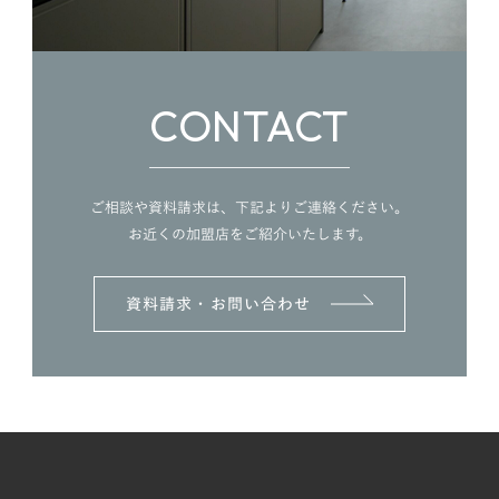
ら
し
や
す
CONTACT
さ
を
追
求
ご相談や資料請求は、下記よりご連絡ください。
し
お近くの加盟店をご紹介いたします。
た
間
取
資料請求・お問い合わせ
り
に
高
品
質
な
設
備