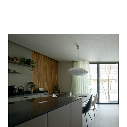
い
i
メ
性
l
ン
能
a
ト
・
n
デ
1
ザ
8
イ
9
ン
9
性
を
兼
ね
備
え
た
規
格
住
宅
。
暮