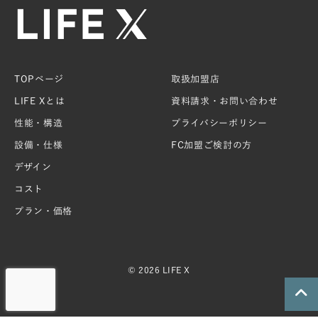
を
標
準
搭
載
TOPページ
取扱加盟店
。
明
LIFE Xとは
資料請求・お問い合わせ
瞭
性能・構造
プライバシーポリシー
な
設備・仕様
FC加盟ご検討の方
価
格
デザイン
設
コスト
定
で
プラン・価格
、
理
想
© 2026 LIFE X
の
住
ま
い