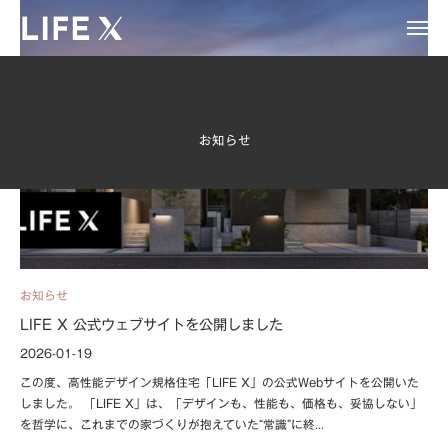
ー
コ
I
メ
ン
ニ
F
L
「
ュ
テ
ー
L
E
I
ン
I
X
ツ
F
NEWS
F
へ
E
お知らせ
E
ス
X
X
キ
」
ッ
は
プ
、
注
文
住
お知らせ
宅
LIFE X 公式ウェブサイトを公開しました
の
2026-01-19
b
/
よ
y
0
この度、高性能デザイン規格住宅「LIFE X」の公式Webサイトを公開いた
う
a
件
しました。 「LIFE X」は、「デザインも、性能も、価格も、妥協しない」
な
c
の
を哲学に、これまでの家づくりが抱えていた“常識”に終...
高
m
コ